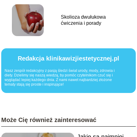
Skolioza dwułukowa
ćwiczenia i porady
Redakcja klinikawizjiestetycznej.pl
Nasz zespół redakcyjny z pasją śledzi świat urody, mody, zdrowia i
diety. Dzielimy się naszą wiedzą, by pomóc czytelnikom czuć się i
wyglądać lepiej każdego dnia. Z nami nawet najbardziej złożone
tematy stają się proste i inspirujące!
Może Cię również zainteresować
Jakie są najmniej